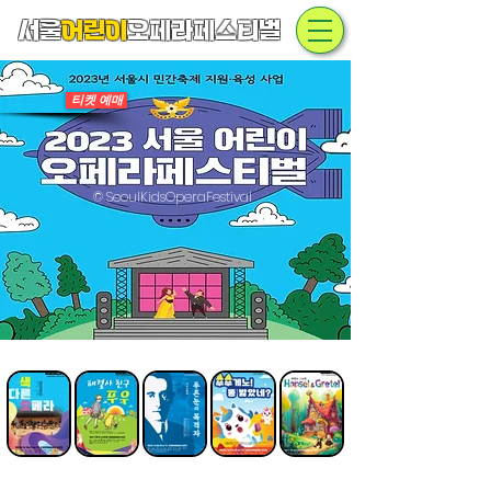
서울
어린이
오페라페스티벌
티켓 예매
© SeoulKidsOperaFestival