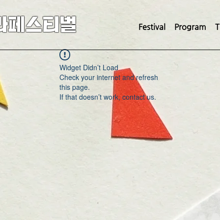
라페스티벌
Festival
Program
T
Widget Didn’t Load
Check your internet and refresh
this page.
If that doesn’t work, contact us.